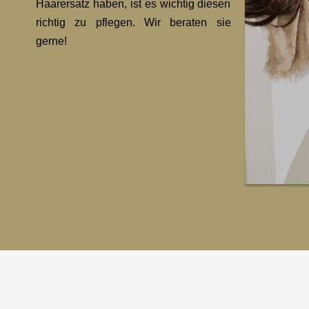
Haarersatz haben, ist es wichtig diesen
richtig zu pflegen. Wir beraten sie
gerne!